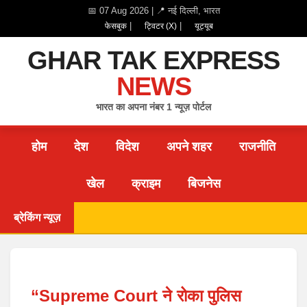
📅 07 Aug 2026 | 📍 नई दिल्ली, भारत
|
|
फेसबुक
ट्विटर (X)
यूट्यूब
GHAR TAK EXPRESS
NEWS
भारत का अपना नंबर 1 न्यूज़ पोर्टल
होम
देश
विदेश
अपने शहर
राजनीति
खेल
क्राइम
बिजनेस
ब्रेकिंग न्यूज़
“Supreme Court ने रोका पुलिस