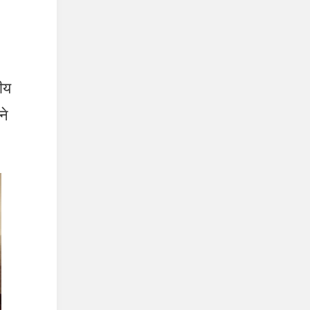
नीय
ने