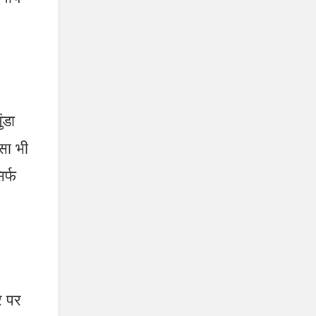
ंडा
ैसा भी
र्फ
र पर