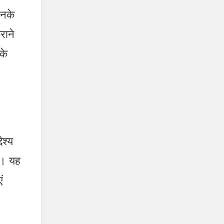
उनके
राने
के
ेश्य
ै। यह
ं