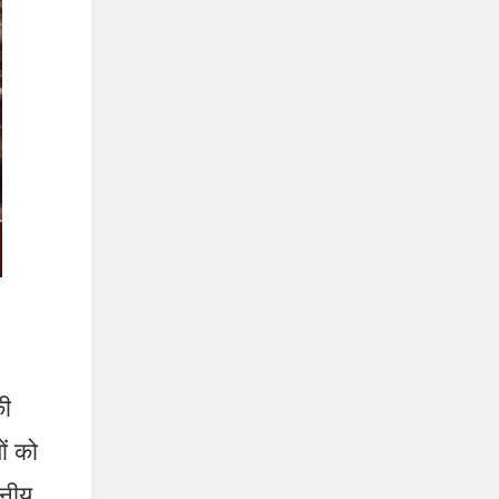
की
ों को
ानीय