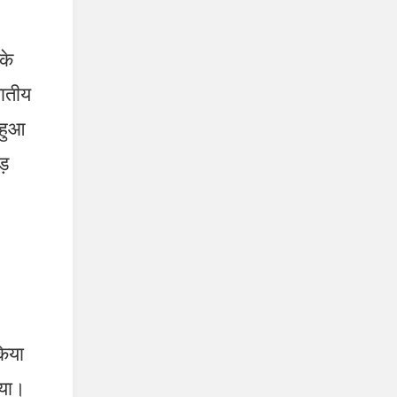
के
ातीय
 हुआ
ड़
किया
गया।