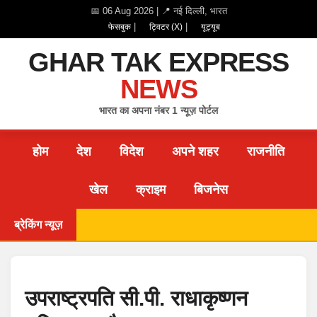
📅 06 Aug 2026 | 📍 नई दिल्ली, भारत
|
|
फेसबुक
ट्विटर (X)
यूट्यूब
GHAR TAK EXPRESS
NEWS
भारत का अपना नंबर 1 न्यूज़ पोर्टल
होम
देश
विदेश
अपने शहर
राजनीति
खेल
क्राइम
बिजनेस
ब्रेकिंग न्यूज़
उपराष्ट्रपति सी.पी. राधाकृष्णन